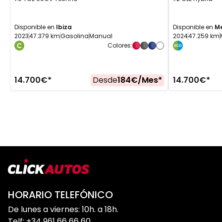
Disponible en
Ibiza
Disponible en
M
2023
47.379 km
Gasolina
Manual
2024
47.259 km
Colores
:
14.700
€*
Desde
184
€/
Mes
*
14.700
€*
HORARIO TELEFÓNICO
De lunes a viernes: 10h. a 18h.
Telf: +34 961 66 66 60