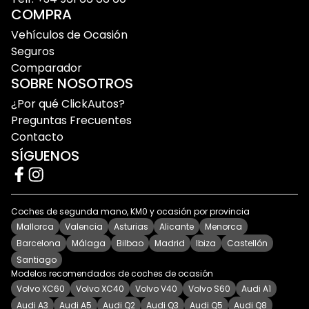
COMPRA
Vehículos de Ocasión
Seguros
Comparador
SOBRE NOSOTROS
¿Por qué ClickAutos?
Preguntas Frecuentes
Contacto
SÍGUENOS
Coches de segunda mano, KM0 y ocasión por provincia
Mallorca
Valencia
Asturias
Alicante
Menorca
Barcelona
Málaga
Bilbao
Madrid
Ibiza
Castellón
Santiago
Modelos recomendados de coches de ocasión
Volvo XC60
Volvo XC40
Volvo V40
Volvo S60
Audi A1
Audi A3
Audi A5
Audi Q2
Audi Q3
Audi Q5
Audi Q8