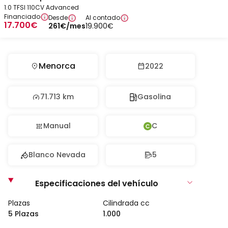
1.0 TFSI 110CV Advanced
Financiado
Desde
Al contado
17.700
€
261
€
/mes
19.900
€
Menorca
2022
71.713 km
Gasolina
Manual
C
Blanco Nevada
5
Especificaciones del vehículo
Plazas
Cilindrada cc
5 Plazas
1.000