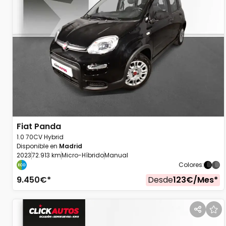
Fiat
Panda
1.0 70CV Hybrid
Disponible en
Madrid
2023
72.913 km
Micro-Híbrido
Manual
Colores
:
9.450
€*
Desde
123
€/
Mes
*