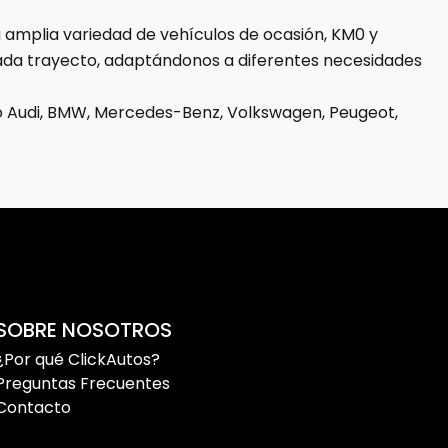
amplia variedad de vehículos de ocasión, KM0 y
ada trayecto, adaptándonos a diferentes necesidades
o Audi, BMW, Mercedes-Benz, Volkswagen, Peugeot,
iones y elegir el coche perfecto tanto para moverte
ción flexibles y un equipo especializado que te
er
coches de ocasión y vehículos KM0
con entrega
SOBRE NOSOTROS
¿Por qué ClickAutos?
Preguntas Frecuentes
Contacto