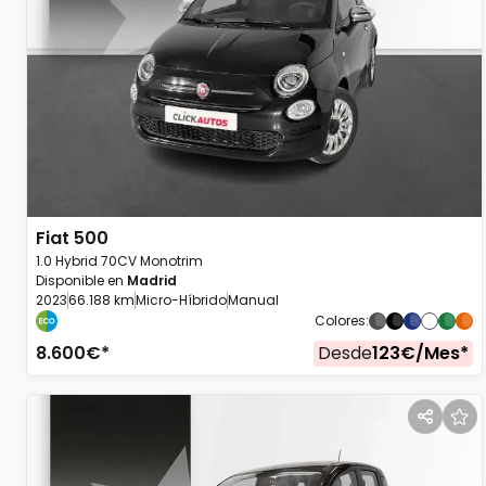
Fiat
500
1.0 Hybrid 70CV Monotrim
Disponible en
Madrid
2023
66.188 km
Micro-Híbrido
Manual
Colores
:
8.600
€*
Desde
123
€/
Mes
*