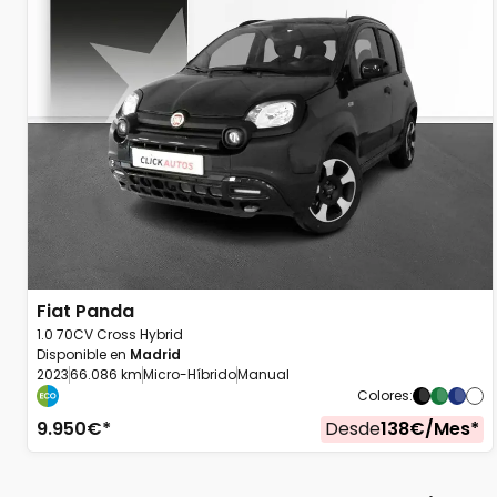
Fiat
Panda
1.0 70CV Cross Hybrid
Disponible en
Madrid
2023
66.086 km
Micro-Híbrido
Manual
Colores
:
9.950
€*
Desde
138
€/
Mes
*