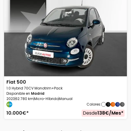
Fiat
500
1.0 Hybrid 70CV Monotrim+Pack
Disponible en
Madrid
2023
62.780 km
Micro-Híbrido
Manual
Colores
:
10.000
€*
Desde
138
€/
Mes
*