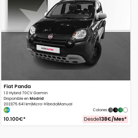
Fiat
Panda
1.0 Hybrid 70CV Garmin
Disponible en
Madrid
2023
75.641 km
Micro-Híbrido
Manual
Colores
:
10.100
€*
Desde
138
€/
Mes
*