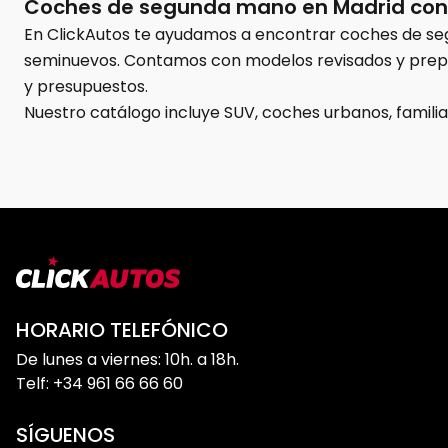
Coches de segunda mano en Madrid con 
En ClickAutos te ayudamos a encontrar coches de seg
seminuevos. Contamos con modelos revisados y prepa
y presupuestos.
Nuestro catálogo incluye SUV, coches urbanos, famil
Toyota, Hyundai, Kia o SEAT. Gracias a la gran varied
por Madrid ciudad como para realizar trayectos largos
acompaña durante todo el proceso de compra para ay
Descubre nuestro stock de coches de oc
En el
concesionario de ClickAutos Madrid
trabajamo
inmediata y revisiones realizadas antes de su venta.
HORARIO TELEFÓNICO
Disponemos de:
De lunes a viernes: 10h. a 18h.
Coches seminuevos
Telf: +34 961 66 66 60
Vehículos KM0
SUV de segunda mano
SÍGUENOS