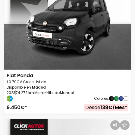
Fiat
Panda
1.0 70CV Cross Hybrid
Disponible en
Madrid
2023
74.272 km
Micro-Híbrido
Manual
Colores
:
9.450
€*
Desde
138
€/
Mes
*