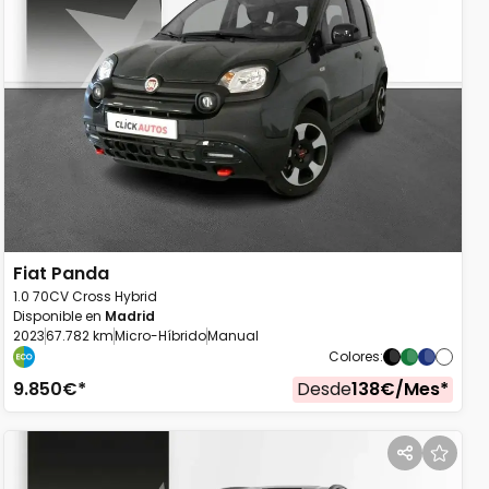
Fiat
Panda
1.0 70CV Cross Hybrid
Disponible en
Madrid
2023
67.782 km
Micro-Híbrido
Manual
Colores
:
9.850
€*
Desde
138
€/
Mes
*