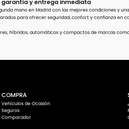
garantía y entrega inmediata
unda mano en Madrid con las mejores condiciones y una 
rados para ofrecer seguridad, confort y confianza en c
iares, híbridos, automáticos y compactos de marcas com
ad de modelos disponibles, podrás comparar distintas opc
 por carretera. Además, ofrecemos soluciones de financia
udarte a tomar la mejor decisión.
asión y KM0 en Madrid
s con un stock actualizado constantemente para ofrec
COMPRA
Vehículos de Ocasión
Seguros
Comparador