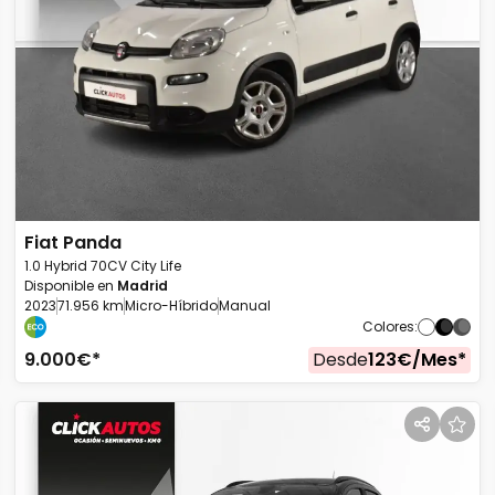
Fiat
Panda
1.0 Hybrid 70CV City Life
Disponible en
Madrid
2023
71.956 km
Micro-Híbrido
Manual
Colores
:
9.000
€*
Desde
123
€/
Mes
*