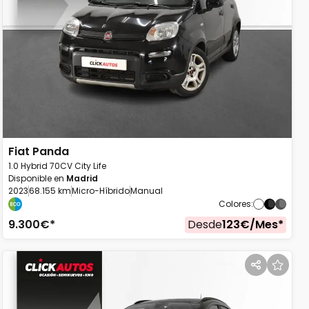
Fiat
Panda
1.0 Hybrid 70CV City Life
Disponible en
Madrid
2023
68.155 km
Micro-Híbrido
Manual
Colores
:
9.300
€*
Desde
123
€/
Mes
*