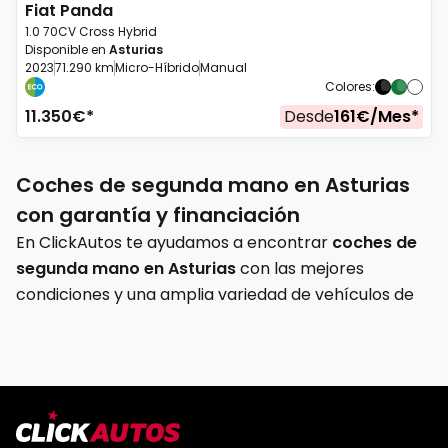
Fiat
Panda
1.0 70CV Cross Hybrid
Disponible en
Asturias
2023
71.290 km
Micro-Híbrido
Manual
Colores
:
11.350
€*
Desde
161
€/
Mes
*
Coches de segunda mano en Asturias
con garantía y financiación
En ClickAutos te ayudamos a encontrar
coches de
segunda mano en Asturias
con las mejores
condiciones y una amplia variedad de vehículos de
ocasión, KM0 y seminuevos. Disponemos de modelos
revisados y listos para entrega inmediata para que
puedas comprar tu próximo coche con total
tranquilidad y respaldo profesional.
Nuestro catálogo incluye coches para todo tipo de