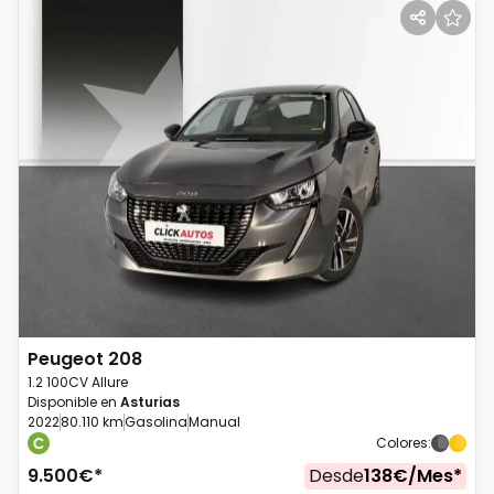
Peugeot
208
1.2 100CV Allure
Disponible en
Asturias
2022
80.110 km
Gasolina
Manual
Colores
:
9.500
€*
Desde
138
€/
Mes
*