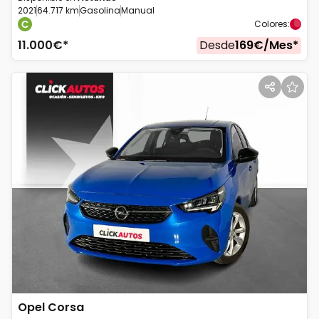
2021
64.717 km
Gasolina
Manual
Colores
:
11.000
€*
Desde
169
€/
Mes
*
Opel
Corsa