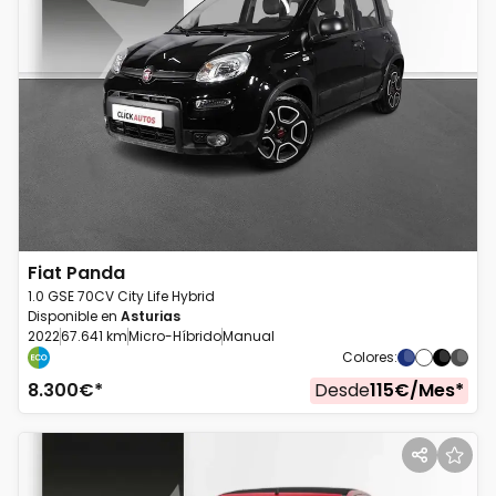
Fiat
Panda
1.0 GSE 70CV City Life Hybrid
Disponible en
Asturias
2022
67.641 km
Micro-Híbrido
Manual
Colores
:
8.300
€*
Desde
115
€/
Mes
*