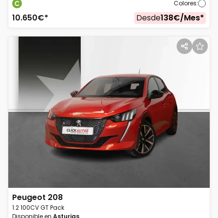
Colores
:
10.650
€*
Desde
138
€/
Mes
*
Peugeot
208
1.2 100CV GT Pack
Disponible en
Asturias