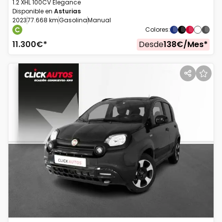
1.2 XHL 100CV Elegance
Disponible en
Asturias
2023
77.668 km
Gasolina
Manual
Colores
:
11.300
€*
Desde
138
€/
Mes
*