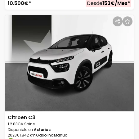
10.500
€*
Desde
153
€/
Mes
*
Citroen
C3
1.2 83CV Shine
Disponible en
Asturias
2023
61.842 km
Gasolina
Manual