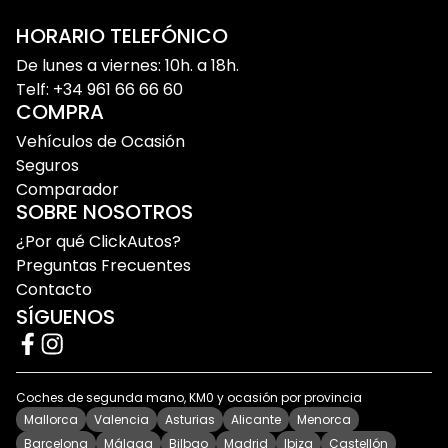
conductores y necesidades: desde vehículos
urbanos perfectos para moverte por Oviedo o Gijón,
HORARIO TELEFÓNICO
hasta SUV familiares, coches automáticos, híbridos y
De lunes a viernes: 10h. a 18h.
modelos preparados para trayectos largos y
Telf: +34 961 66 66 60
carreteras de montaña. Trabajamos con marcas
COMPRA
como Volkswagen, Peugeot, Audi, BMW, SEAT,
Vehículos de Ocasión
Hyundai, Toyota, Mercedes-Benz o Kia, entre
Seguros
muchas otras.
Comparador
SOBRE NOSOTROS
Además, en el
concesionario de ClickAutos
Asturias
contamos con opciones de financiación
¿Por qué ClickAutos?
flexible y un equipo especializado que te acompaña
Preguntas Frecuentes
durante todo el proceso de compra para ayudarte a
Contacto
elegir el vehículo que mejor encaja contigo.
SÍGUENOS
Descubre nuestro stock de coches de
Coches de segunda mano, KM0 y ocasión por provincia
ocasión y KM0 en Asturias
Mallorca
Valencia
Asturias
Alicante
Menorca
Barcelona
Málaga
Bilbao
Madrid
Ibiza
Castellón