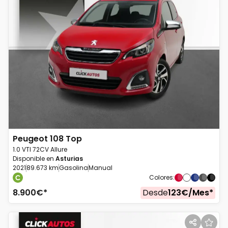
Peugeot
108 Top
1.0 VTI 72CV Allure
Disponible en
Asturias
2021
89.673 km
Gasolina
Manual
Colores
:
8.900
€*
Desde
123
€/
Mes
*