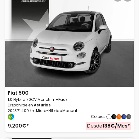
Fiat
500
1.0 Hybrid 70CV Monotrim+Pack
Disponible en
Asturias
2023
71.409 km
Micro-Híbrido
Manual
Colores
:
9.200
€*
Desde
138
€/
Mes
*