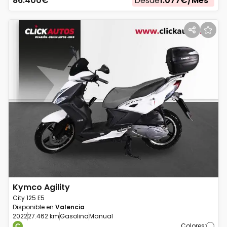
86.400
€*
Desde
1.077
€/
Mes
*
Kymco
Agility
City 125 E5
Disponible en
Valencia
2022
27.462 km
Gasolina
Manual
Colores
: