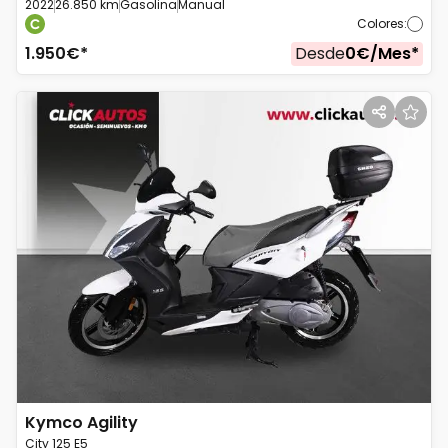
2022
26.850 km
Gasolina
Manual
Colores
:
1.950
€*
Desde
0
€/
Mes
*
Kymco
Agility
City 125 E5