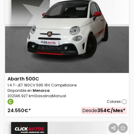
Abarth
500C
1.4 T-JET 180CV 595 16V Competizione
Disponible en
Menorca
2021
46.927 km
Gasolina
Manual
Colores
:
24.550
€*
Desde
354
€/
Mes
*