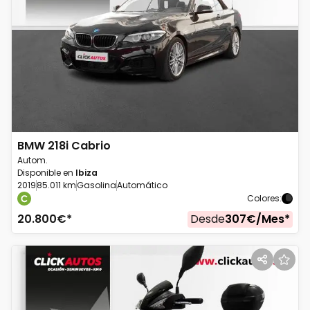
BMW
218i Cabrio
Autom.
Disponible en
Ibiza
2019
85.011 km
Gasolina
Automático
Colores
:
20.800
€*
Desde
307
€/
Mes
*