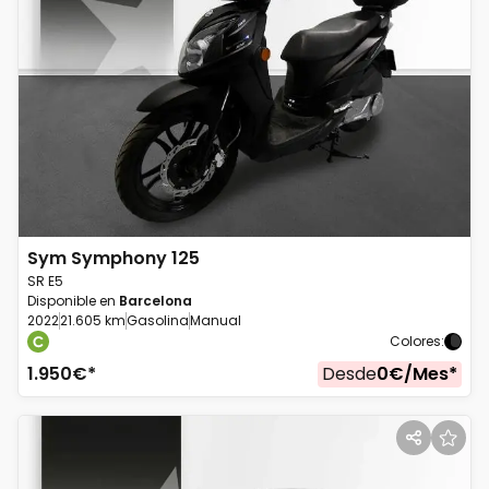
Sym
Symphony 125
SR E5
Disponible en
Barcelona
2022
21.605 km
Gasolina
Manual
Colores
:
1.950
€*
Desde
0
€/
Mes
*