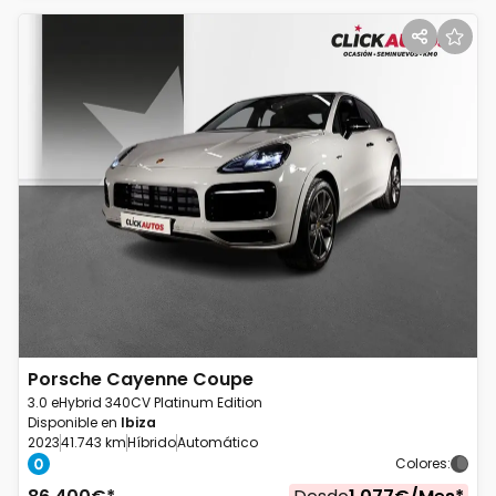
Porsche
Cayenne Coupe
3.0 eHybrid 340CV Platinum Edition
Disponible en
Ibiza
2023
41.743 km
Híbrido
Automático
Colores
: