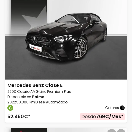
Mercedes Benz
Clase E
220D Cabrio AMG Line Premium Plus
Disponible en
Palma
2022
50.300 km
Diesel
Automático
Colores
:
52.450
€*
Desde
769
€/
Mes
*