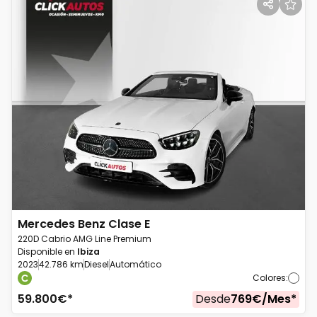
Mercedes Benz
Clase E
220D Cabrio AMG Line Premium
Disponible en
Ibiza
2023
42.786 km
Diesel
Automático
Colores
:
59.800
€*
Desde
769
€/
Mes
*