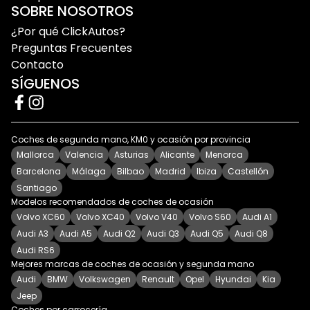
SOBRE NOSOTROS
¿Por qué ClickAutos?
Preguntas Frecuentes
Contacto
SÍGUENOS
Coches de segunda mano, KM0 y ocasión por provincia
Mallorca
Valencia
Asturias
Alicante
Menorca
Barcelona
Málaga
Bilbao
Madrid
Ibiza
Castellón
Santiago
Modelos recomendados de coches de ocasión
Volvo XC60
Volvo XC40
Volvo V40
Volvo S60
Audi A1
Audi A3
Audi A5
Audi Q2
Audi Q3
Audi Q5
Audi Q8
Audi RS6
Mejores marcas de coches de ocasión y segunda mano
Audi
BMW
Volkswagen
Renault
Opel
Hyundai
Kia
Jeep
Coches por carrocería