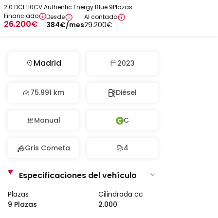
2.0 DCI 110CV Authentic Energy Blue 9Plazas
Financiado
Desde
Al contado
26.200
€
384
€
/mes
29.200
€
Madrid
2023
75.991 km
Diésel
Manual
C
Gris Cometa
4
Especificaciones del vehículo
Plazas
Cilindrada cc
9 Plazas
2.000