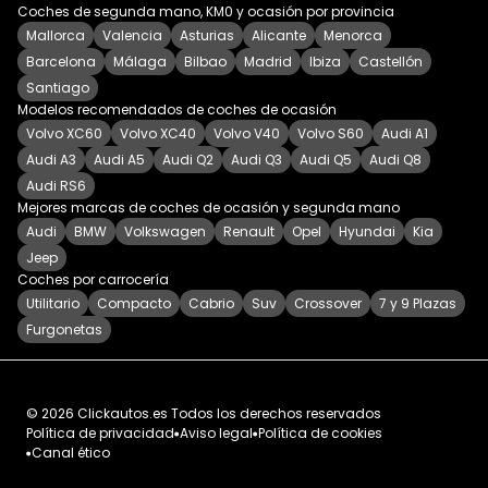
Coches de segunda mano, KM0 y ocasión por provincia
Mallorca
Valencia
Asturias
Alicante
Menorca
Barcelona
Málaga
Bilbao
Madrid
Ibiza
Castellón
Santiago
Modelos recomendados de coches de ocasión
Volvo XC60
Volvo XC40
Volvo V40
Volvo S60
Audi A1
Audi A3
Audi A5
Audi Q2
Audi Q3
Audi Q5
Audi Q8
Audi RS6
Mejores marcas de coches de ocasión y segunda mano
Audi
BMW
Volkswagen
Renault
Opel
Hyundai
Kia
Jeep
Coches por carrocería
Utilitario
Compacto
Cabrio
Suv
Crossover
7 y 9 Plazas
Furgonetas
©
2026
Clickautos.es
Todos los derechos reservados
Política de privacidad
Aviso legal
Política de cookies
Canal ético