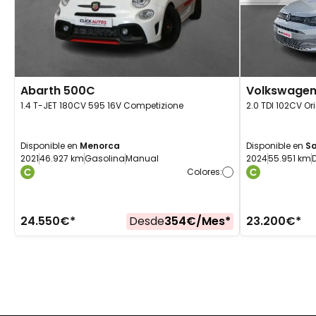
Abarth
500C
Volkswage
1.4 T-JET 180CV 595 16V Competizione
2.0 TDI 102CV Or
Disponible en
Menorca
Disponible en
Sa
2021
46.927 km
Gasolina
Manual
2024
55.951 km
D
Colores
:
24.550
€*
Desde
354
€/
Mes
*
23.200
€*