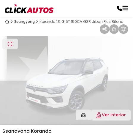
Ssangyong
Korando 1.5 G15T 150CV GSR Urban Plus Bitono
Ver interior
Ssangyong
Korando