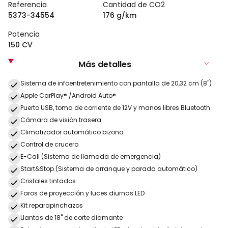
Referencia
Cantidad de CO2
5373-34554
176 g/km
Potencia
150 CV
Más detalles
Sistema de infoentretenimiento con pantalla de 20,32 cm (8")
Apple CarPlay® /Android Auto®
Puerto USB, toma de corriente de 12V y manos libres Bluetooth
Cámara de visión trasera
Climatizador automático bizona
Control de crucero
E-Call (Sistema de llamada de emergencia)
Start&Stop (Sistema de arranque y parada automático)
Cristales tintados
Faros de proyección y luces diurnas LED
Kit reparapinchazos
Llantas de 18" de corte diamante