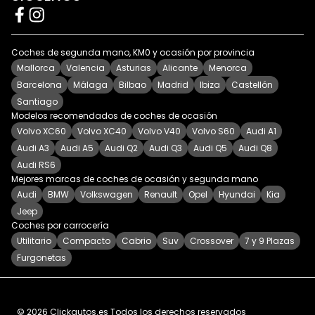
Coches de segunda mano, KM0 y ocasión por provincia
Mallorca
Valencia
Asturias
Alicante
Menorca
Barcelona
Málaga
Bilbao
Madrid
Ibiza
Castellón
Santiago
Modelos recomendados de coches de ocasión
Volvo XC60
Volvo XC40
Volvo V40
Volvo S60
Audi A1
Audi A3
Audi A5
Audi Q2
Audi Q3
Audi Q5
Audi Q8
Audi RS6
Mejores marcas de coches de ocasión y segunda mano
Audi
BMW
Volkswagen
Renault
Opel
Hyundai
Kia
Jeep
Coches por carrocería
Utilitario
Compacto
Cabrio
Suv
Crossover
7 y 9 Plazas
Furgonetas
©
2026
Clickautos.es
Todos los derechos reservados