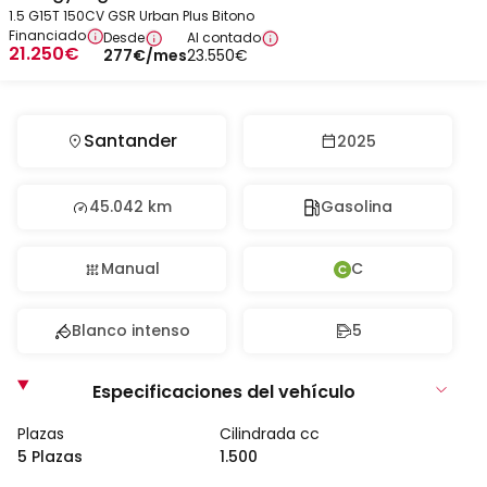
1.5 G15T 150CV GSR Urban Plus Bitono
Financiado
Desde
Al contado
21.250
€
277
€
/mes
23.550
€
Santander
2025
45.042 km
Gasolina
Manual
C
Blanco intenso
5
Especificaciones del vehículo
Plazas
Cilindrada cc
5 Plazas
1.500