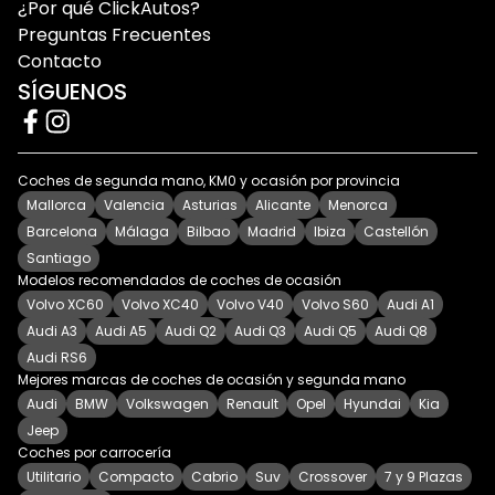
¿Por qué ClickAutos?
Preguntas Frecuentes
Contacto
SÍGUENOS
Coches de segunda mano, KM0 y ocasión por provincia
Mallorca
Valencia
Asturias
Alicante
Menorca
Barcelona
Málaga
Bilbao
Madrid
Ibiza
Castellón
Santiago
Modelos recomendados de coches de ocasión
Volvo XC60
Volvo XC40
Volvo V40
Volvo S60
Audi A1
Audi A3
Audi A5
Audi Q2
Audi Q3
Audi Q5
Audi Q8
Audi RS6
Mejores marcas de coches de ocasión y segunda mano
Audi
BMW
Volkswagen
Renault
Opel
Hyundai
Kia
Jeep
Coches por carrocería
Utilitario
Compacto
Cabrio
Suv
Crossover
7 y 9 Plazas