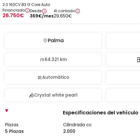
2.0 163CV B3 G Core Auto
Financiado
Desde
Al contado
26.750
€
369
€
/mes
29.650
€
Palma
64.321 km
Automático
Crystal white pearl
Especificaciones del vehículo
Plazas
Cilindrada cc
5 Plazas
2.000