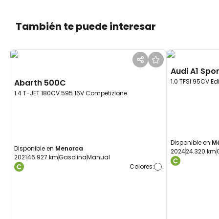
También te puede interesar
Audi
A1 Spo
Abarth
500C
1.0 TFSI 95CV Ed
1.4 T-JET 180CV 595 16V Competizione
Disponible en
M
Disponible en
Menorca
2024
24.320 km
2021
46.927 km
Gasolina
Manual
Colores
: