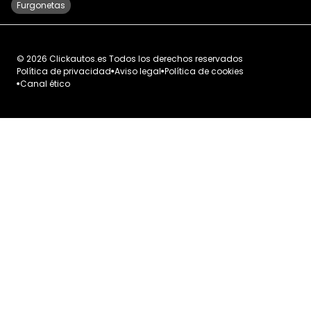
Furgonetas
©
2026
Clickautos.es
Todos los derechos reservados
Política de privacidad
Aviso legal
Política de cookies
Canal ético