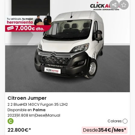
Citroen
Jumper
2.2 BlueHDI 140CV Furgon 35 L2H2
Disponible en
Palma
2023
91.808 km
Diesel
Manual
Colores
:
22.800
€*
Desde
354
€/
Mes
*