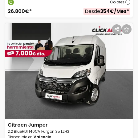
Colores
:
26.800
€*
Desde
354
€/
Mes
*
Citroen
Jumper
2.2 BlueHDI 140CV Furgon 35 L2H2
Disponible en
Valencia