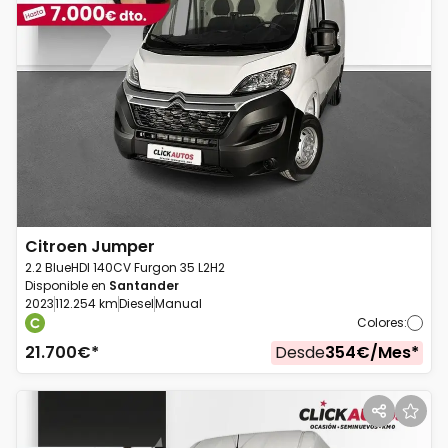
Citroen
Jumper
2.2 BlueHDI 140CV Furgon 35 L2H2
Disponible en
Santander
2023
112.254 km
Diesel
Manual
Colores
:
21.700
€*
Desde
354
€/
Mes
*