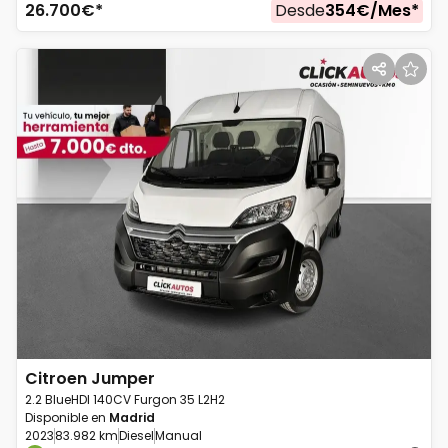
26.700
€*
Desde
354
€/
Mes
*
Citroen
Jumper
2.2 BlueHDI 140CV Furgon 35 L2H2
Disponible en
Madrid
2023
83.982 km
Diesel
Manual