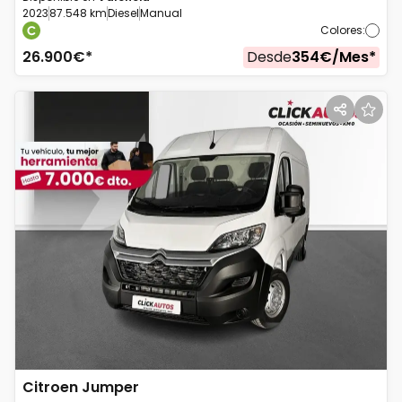
2023
87.548 km
Diesel
Manual
Colores
:
26.900
€*
Desde
354
€/
Mes
*
Citroen
Jumper