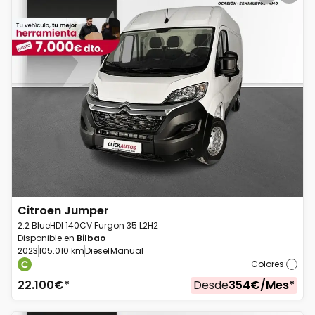
Citroen
Jumper
2.2 BlueHDI 140CV Furgon 35 L2H2
Disponible en
Bilbao
2023
105.010 km
Diesel
Manual
Colores
:
22.100
€*
Desde
354
€/
Mes
*