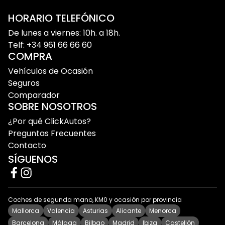
En nuestro catálogo podrás encontrar distintas
versiones de la Citroën Jumper con diferentes
HORARIO TELEFÓNICO
tamaños, alturas y configuraciones para adaptarse
De lunes a viernes: 10h. a 18h.
a las necesidades de autónomos, empresas y
Telf: +34 961 66 66 60
profesionales. Todos nuestros vehículos son
COMPRA
revisados antes de la entrega para garantizar
Vehículos de Ocasión
seguridad y tranquilidad durante la compra.
Seguros
Comparador
SOBRE NOSOTROS
¿Por qué elegir una Citroën Jumper de
¿Por qué ClickAutos?
ocasión?
Preguntas Frecuentes
Contacto
La Citroën Jumper es una excelente alternativa
SÍGUENOS
para quienes necesitan un vehículo comercial
amplio, robusto y preparado para un uso intensivo.
Coches de segunda mano, KM0 y ocasión por provincia
Gran capacidad de carga y espacio interior
Mallorca
Valencia
Asturias
Alicante
Menorca
La Citroën Jumper destaca por su amplitud y
Barcelona
Málaga
Bilbao
Madrid
Ibiza
Castellón