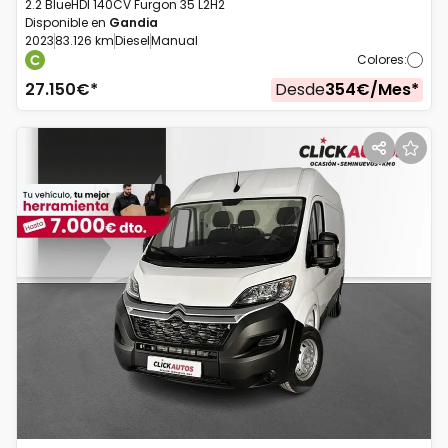
2.2 BlueHDI 140CV Furgon 35 L2H2
Disponible en
Gandia
2023
83.126 km
Diesel
Manual
Colores
:
27.150
€*
Desde
354
€/
Mes
*