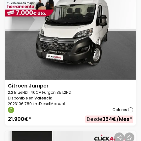
Citroen
Jumper
2.2 BlueHDI 140CV Furgon 35 L2H2
Disponible en
Valencia
2023
106.789 km
Diesel
Manual
Colores
:
21.900
€*
Desde
354
€/
Mes
*