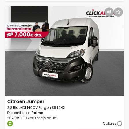
Citroen
Jumper
2.2 BlueHDI 140CV Furgon 35 L2H2
Disponible en
Palma
2023
89.831 km
Diesel
Manual
Colores
: