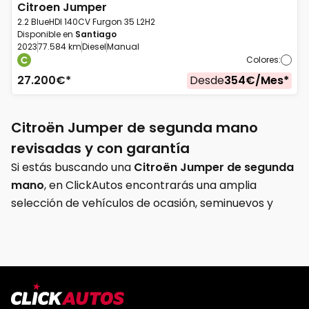
Citroen
Jumper
2.2 BlueHDI 140CV Furgon 35 L2H2
Disponible en
Santiago
2023
77.584 km
Diesel
Manual
Colores
:
27.200
€*
Desde
354
€/
Mes
*
Citroën Jumper de segunda mano
revisadas y con garantía
Si estás buscando una
Citroën Jumper de segunda
mano
, en ClickAutos encontrarás una amplia
selección de vehículos de ocasión, seminuevos y
KM0 preparados para ofrecer capacidad,
resistencia y funcionalidad para el trabajo diario. La
Citroën Jumper es una de las furgonetas grandes
más demandadas gracias a su espacio de carga,
versatilidad y comodidad en carretera.