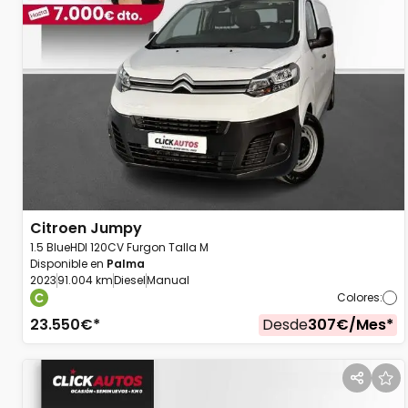
Citroen
Jumpy
1.5 BlueHDI 120CV Furgon Talla M
Disponible en
Palma
2023
91.004 km
Diesel
Manual
Colores
:
23.550
€*
Desde
307
€/
Mes
*