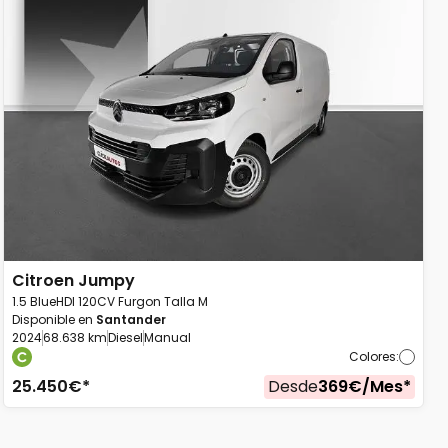
Citroen
Jumpy
1.5 BlueHDI 120CV Furgon Talla M
Disponible en
Santander
2024
68.638 km
Diesel
Manual
Colores
:
25.450
€*
Desde
369
€/
Mes
*