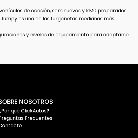
e vehículos de ocasión, seminuevos y KM0 preparados
oën Jumpy es una de las furgonetas medianas más
iguraciones y niveles de equipamiento para adaptarse
 garantizar seguridad y tranquilidad durante la
 para un uso intensivo.
SOBRE NOSOTROS
¿Por qué ClickAutos?
amientas o pasajeros según la configuración elegida.
Preguntas Frecuentes
Contacto