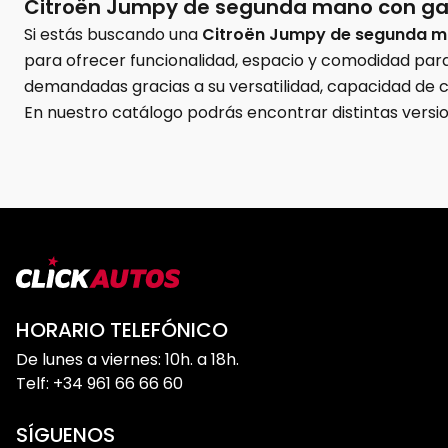
Citroën Jumpy de segunda mano con gar
Si estás buscando una
Citroën Jumpy de segunda 
para ofrecer funcionalidad, espacio y comodidad para
demandadas gracias a su versatilidad, capacidad de c
En nuestro catálogo podrás encontrar distintas versi
a tus necesidades profesionales o personales. Todos n
compra.
¿Por qué elegir una Citroën Jumpy de oc
La Citroën Jumpy es una excelente opción para quien
HORARIO TELEFÓNICO
Gran capacidad y espacio interior
De lunes a viernes: 10h. a 18h.
La Citroën Jumpy destaca por su amplitud y funcional
Telf: +34 961 66 66 60
SÍGUENOS
Perfecta para profesionales y empresas