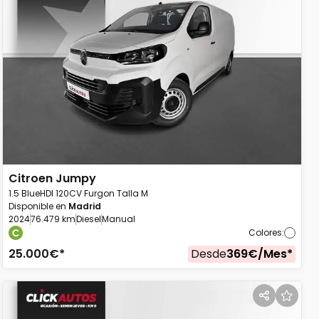
Citroen
Jumpy
1.5 BlueHDI 120CV Furgon Talla M
Disponible en
Madrid
2024
76.479 km
Diesel
Manual
Colores
:
25.000
€*
Desde
369
€/
Mes
*