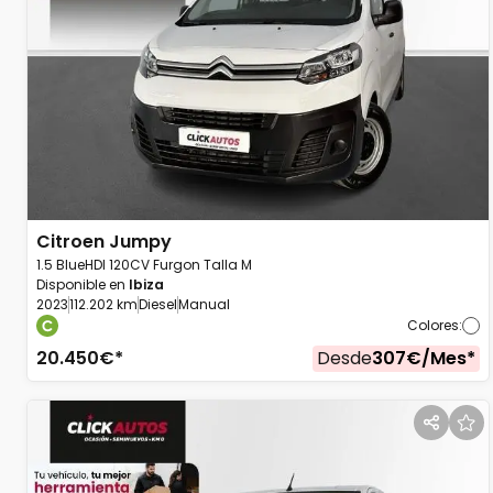
Citroen
Jumpy
1.5 BlueHDI 120CV Furgon Talla M
Disponible en
Ibiza
2023
112.202 km
Diesel
Manual
Colores
:
20.450
€*
Desde
307
€/
Mes
*