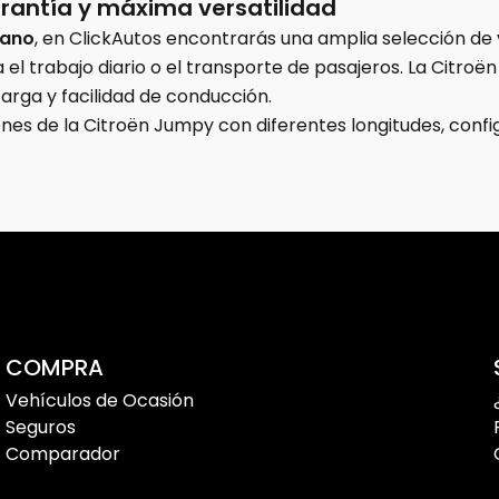
antía y máxima versatilidad
mano
, en ClickAutos encontrarás una amplia selección d
 el trabajo diario o el transporte de pasajeros. La Citr
arga y facilidad de conducción.
ones de la Citroën Jumpy con diferentes longitudes, conf
uestros vehículos son revisados antes de la entrega para
asión?
es necesitan una furgoneta práctica, cómoda y preparada
COMPRA
Vehículos de Ocasión
idad, ofreciendo espacio suficiente para mercancía, herr
Seguros
Comparador