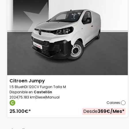
Citroen
Jumpy
1.5 BlueHDI 120CV Furgon Talla M
Disponible en
Castellón
2024
75.183 km
Diesel
Manual
Colores
:
25.100
€*
Desde
369
€/
Mes
*