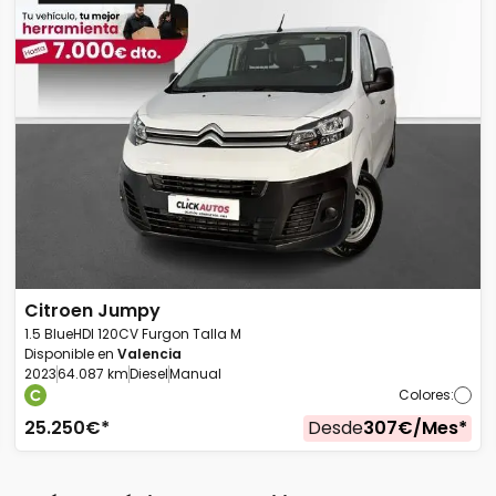
Citroen
Jumpy
1.5 BlueHDI 120CV Furgon Talla M
Disponible en
Valencia
2023
64.087 km
Diesel
Manual
Colores
:
25.250
€*
Desde
307
€/
Mes
*