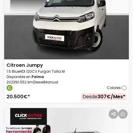
Citroen
Jumpy
1.5 BlueHDI 120CV Furgon Talla M
Disponible en
Palma
2023
91.552 km
Diesel
Manual
Colores
:
20.500
€*
Desde
307
€/
Mes
*