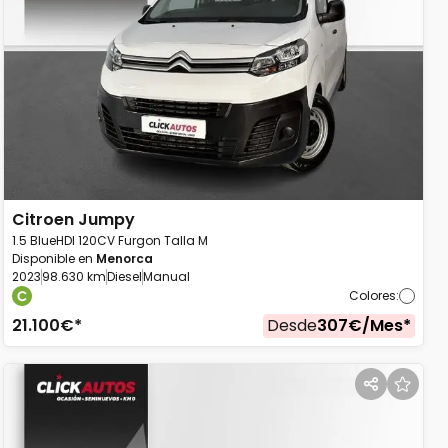
Citroen
Jumpy
1.5 BlueHDI 120CV Furgon Talla M
Disponible en
Menorca
2023
98.630 km
Diesel
Manual
Colores
:
21.100
€*
Desde
307
€/
Mes
*