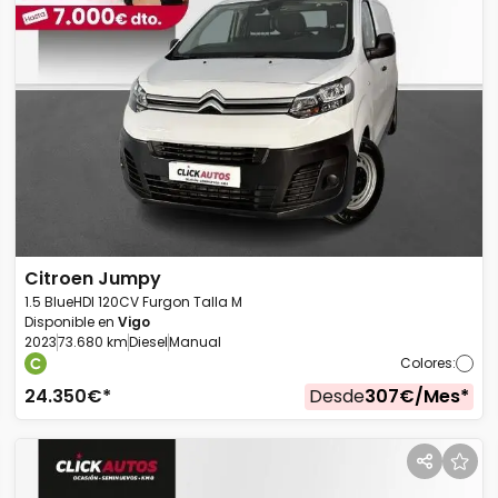
Citroen
Jumpy
1.5 BlueHDI 120CV Furgon Talla M
Disponible en
Vigo
2023
73.680 km
Diesel
Manual
Colores
:
24.350
€*
Desde
307
€/
Mes
*