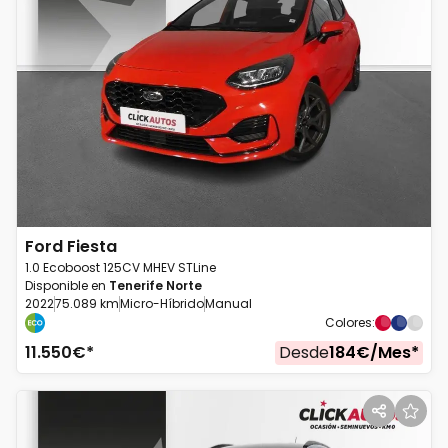
Ford
Fiesta
1.0 Ecoboost 125CV MHEV STLine
Disponible en
Tenerife Norte
2022
75.089 km
Micro-Híbrido
Manual
Colores
:
11.550
€*
Desde
184
€/
Mes
*