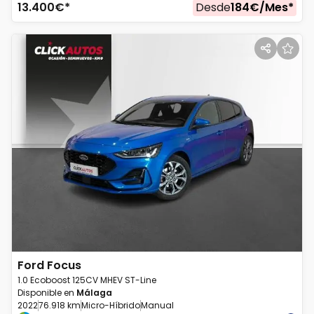
13.400
€*
Desde
184
€/
Mes
*
Ford
Focus
1.0 Ecoboost 125CV MHEV ST-Line
Disponible en
Málaga
2022
76.918 km
Micro-Híbrido
Manual