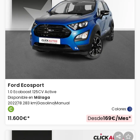
Ford
Ecosport
1.0 Ecoboost 125CV Active
Disponible en
Málaga
2022
78.283 km
Gasolina
Manual
Colores
:
11.600
€*
Desde
169
€/
Mes
*