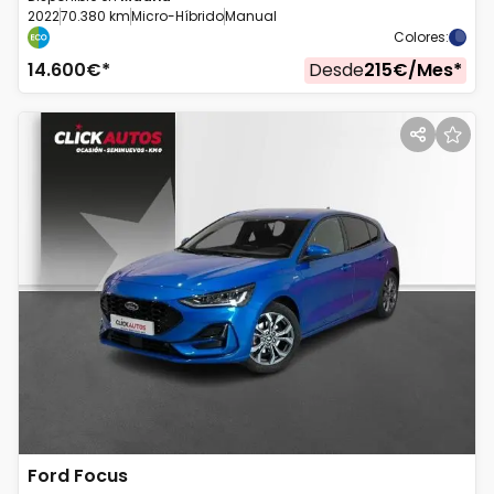
2022
70.380 km
Micro-Híbrido
Manual
Colores
:
14.600
€*
Desde
215
€/
Mes
*
Ford
Focus