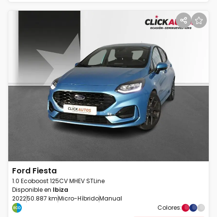
Ford
Fiesta
1.0 Ecoboost 125CV MHEV STLine
Disponible en
Ibiza
2022
50.887 km
Micro-Híbrido
Manual
Colores
: