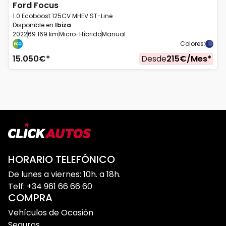
Ford
Focus
1.0 Ecoboost 125CV MHEV ST-Line
Disponible en
Ibiza
2022
69.169 km
Micro-Híbrido
Manual
Colores
:
15.050
€*
Desde
215
€/
Mes
*
HORARIO TELEFÓNICO
De lunes a viernes: 10h. a 18h.
Telf: +34 961 66 66 60
COMPRA
Vehículos de Ocasión
Seguros