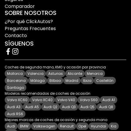
Comparador
SOBRE NOSOTROS
¿Por qué ClickAutos?
Preguntas Frecuentes
Contacto
SÍGUENOS
Coches de segunda mano, KM0 y ocasión por provincia
Mallorca
Valencia
Asturias
Alicante
Menorca
Barcelona
Málaga
Bilbao
Madrid
Ibiza
Castellón
Santiago
Modelos recomendados de coches de ocasión
Volvo XC60
Volvo XC40
Volvo V40
Volvo S60
Audi A1
Audi A3
Audi A5
Audi Q2
Audi Q3
Audi Q5
Audi Q8
Audi RS6
Mejores marcas de coches de ocasión y segunda mano
Audi
BMW
Volkswagen
Renault
Opel
Hyundai
Kia