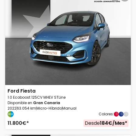
Ford
Fiesta
1.0 Ecoboost 125CV MHEV STLine
Disponible en
Gran Canaria
2022
63.054 km
Micro-Híbrido
Manual
Colores
:
11.800
€*
Desde
184
€/
Mes
*