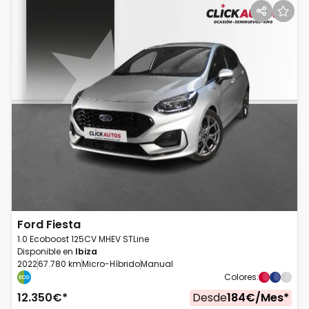
Ford
Fiesta
1.0 Ecoboost 125CV MHEV STLine
Disponible en
Ibiza
2022
67.780 km
Micro-Híbrido
Manual
Colores
:
12.350
€*
Desde
184
€/
Mes
*