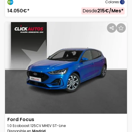
Colores
:
14.050
€*
Desde
215
€/
Mes
*
Ford
Focus
1.0 Ecoboost 125CV MHEV ST-Line
Disponible en
Madrid