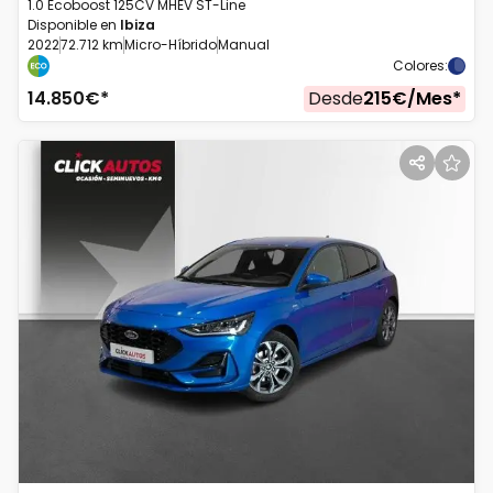
1.0 Ecoboost 125CV MHEV ST-Line
Disponible en
Ibiza
2022
72.712 km
Micro-Híbrido
Manual
Colores
:
14.850
€*
Desde
215
€/
Mes
*