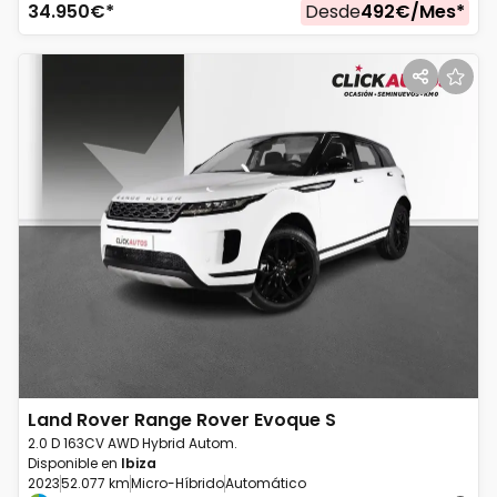
34.950
€*
Desde
492
€/
Mes
*
Land Rover
Range Rover Evoque S
2.0 D 163CV AWD Hybrid Autom.
Disponible en
Ibiza
2023
52.077 km
Micro-Híbrido
Automático