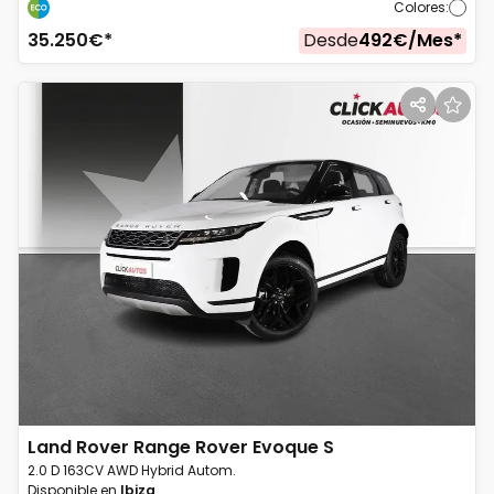
Colores
:
35.250
€*
Desde
492
€/
Mes
*
Land Rover
Range Rover Evoque S
2.0 D 163CV AWD Hybrid Autom.
Disponible en
Ibiza