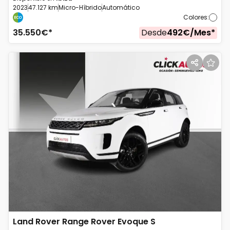
2023
47.127 km
Micro-Híbrido
Automático
Colores
:
35.550
€*
Desde
492
€/
Mes
*
Land Rover
Range Rover Evoque S