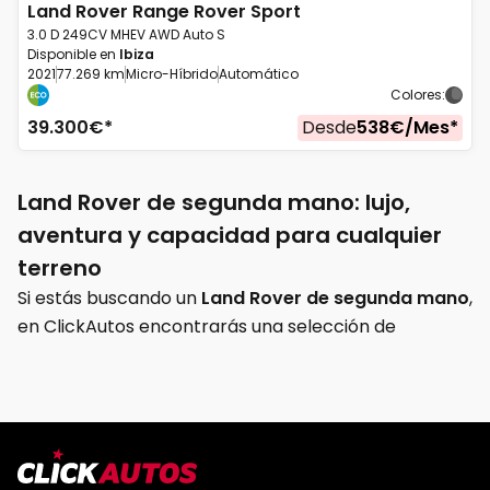
Land Rover
Range Rover Sport
3.0 D 249CV MHEV AWD Auto S
Disponible en
Ibiza
2021
77.269 km
Micro-Híbrido
Automático
Colores
:
39.300
€*
Desde
538
€/
Mes
*
Land Rover de segunda mano: lujo,
aventura y capacidad para cualquier
terreno
Si estás buscando un
Land Rover de segunda mano
,
en ClickAutos encontrarás una selección de
vehículos de ocasión, seminuevos y KM0 pensados
para quienes buscan mucho más que un simple SUV.
Land Rover es sinónimo de prestigio, confort
premium y auténticas capacidades todoterreno,
convirtiéndose en una de las marcas más deseadas