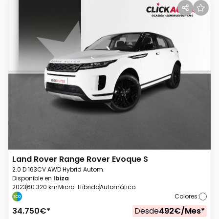
Land Rover
Range Rover Evoque S
2.0 D 163CV AWD Hybrid Autom.
Disponible en
Ibiza
2023
60.320 km
Micro-Híbrido
Automático
Colores
:
34.750
€*
Desde
492
€/
Mes
*