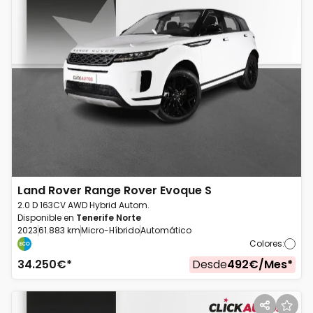
Land Rover
Range Rover Evoque S
2.0 D 163CV AWD Hybrid Autom.
Disponible en
Tenerife Norte
2023
61.883 km
Micro-Híbrido
Automático
Colores
:
34.250
€*
Desde
492
€/
Mes
*