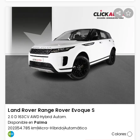
Land Rover
Range Rover Evoque S
2.0 D 163CV AWD Hybrid Autom.
Disponible en
Palma
2023
54.785 km
Micro-Híbrido
Automático
Colores
: