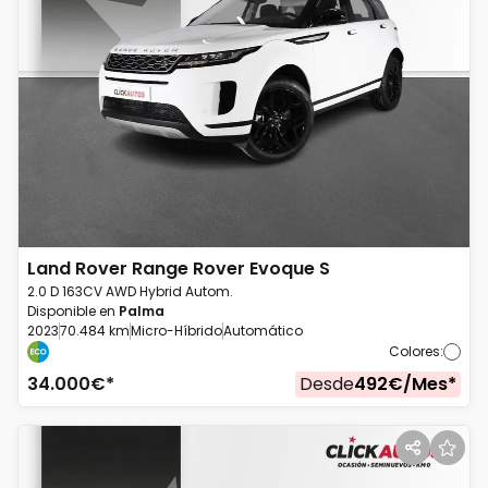
Land Rover
Range Rover Evoque S
2.0 D 163CV AWD Hybrid Autom.
Disponible en
Palma
2023
70.484 km
Micro-Híbrido
Automático
Colores
:
34.000
€*
Desde
492
€/
Mes
*