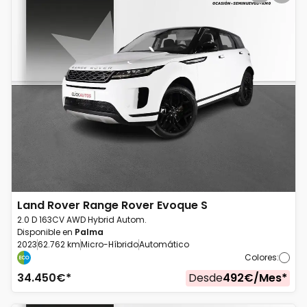
Land Rover
Range Rover Evoque S
2.0 D 163CV AWD Hybrid Autom.
Disponible en
Palma
2023
62.762 km
Micro-Híbrido
Automático
Colores
:
34.450
€*
Desde
492
€/
Mes
*