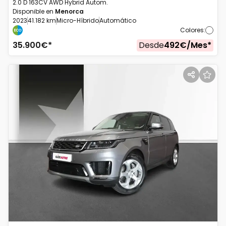
2.0 D 163CV AWD Hybrid Autom.
Disponible en
Menorca
2023
41.182 km
Micro-Híbrido
Automático
Colores
:
35.900
€*
Desde
492
€/
Mes
*