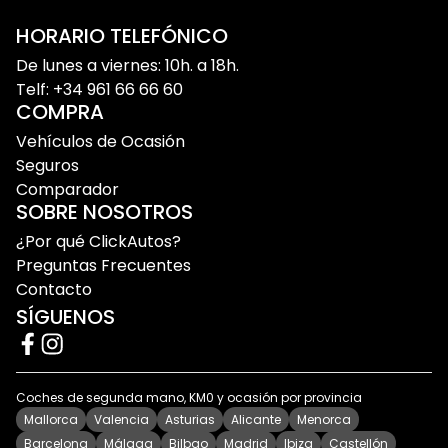
para quienes valoran diseño, tecnología y
versatilidad.
HORARIO TELEFÓNICO
Comprar un
Land Rover de ocasión
te permite
De lunes a viernes: 10h. a 18h.
acceder a vehículos con acabados de alta gama,
Telf: +34 961 66 66 60
COMPRA
excelente presencia en carretera y un
comportamiento preparado tanto para trayectos
Vehículos de Ocasión
urbanos como escapadas fuera del asfalto, con una
Seguros
inversión mucho más atractiva frente a una unidad
Comparador
SOBRE NOSOTROS
nueva.
¿Por qué ClickAutos?
Preguntas Frecuentes
Contacto
Modelos de Land Rover de segunda
SÍGUENOS
mano en ClickAutos
Land Rover Evoque de segunda mano: SUV
Coches de segunda mano, KM0 y ocasión por provincia
premium con diseño sofisticado y espíritu
Mallorca
Valencia
Asturias
Alicante
Menorca
aventurero
Barcelona
Málaga
Bilbao
Madrid
Ibiza
Castellón