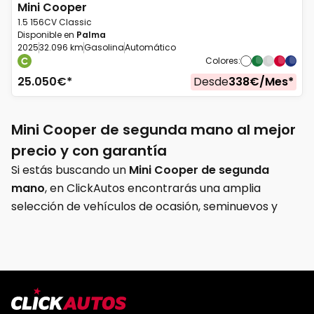
Mini
Cooper
1.5 156CV Classic
Disponible en
Palma
2025
32.096 km
Gasolina
Automático
Colores
:
25.050
€*
Desde
338
€/
Mes
*
Mini Cooper de segunda mano al mejor
precio y con garantía
Si estás buscando un
Mini Cooper de segunda
mano
, en ClickAutos encontrarás una amplia
selección de vehículos de ocasión, seminuevos y
KM0 revisados y preparados para ofrecer diseño,
tecnología y una conducción divertida. El Mini
Cooper es uno de los coches urbanos más icónicos
gracias a su estilo inconfundible, tamaño compacto
y comportamiento dinámico en carretera.