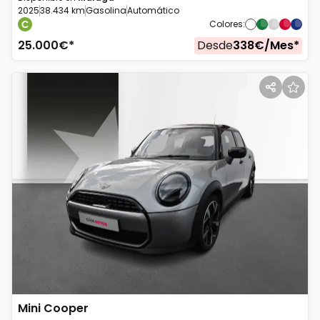
2025
38.434 km
Gasolina
Automático
Colores
:
25.000
€*
Desde
338
€/
Mes
*
Mini
Cooper