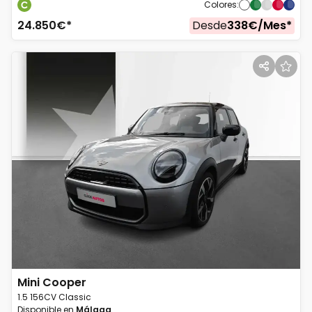
Colores
:
24.850
€*
Desde
338
€/
Mes
*
Mini
Cooper
1.5 156CV Classic
Disponible en
Málaga