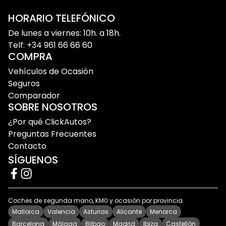
En nuestro catálogo podrás encontrar distintas
versiones del Mini Cooper con diferentes acabados,
HORARIO TELEFÓNICO
motorizaciones y niveles de equipamiento para
De lunes a viernes: 10h. a 18h.
adaptarse a tus necesidades y presupuesto. Todos
Telf: +34 961 66 66 60
nuestros vehículos son revisados antes de la
COMPRA
entrega para garantizar seguridad y tranquilidad
Vehículos de Ocasión
durante la compra.
Seguros
Comparador
SOBRE NOSOTROS
¿Por qué elegir un Mini Cooper de
¿Por qué ClickAutos?
ocasión?
Preguntas Frecuentes
Contacto
El Mini Cooper es una excelente opción para quienes
SÍGUENOS
buscan un coche compacto con personalidad,
tecnología y una experiencia de conducción
diferente.
Coches de segunda mano, KM0 y ocasión por provincia
Mallorca
Valencia
Asturias
Alicante
Menorca
Diseño icónico y estilo exclusivo
Barcelona
Málaga
Bilbao
Madrid
Ibiza
Castellón