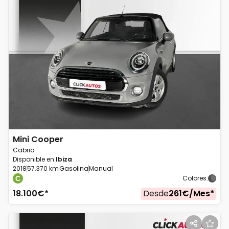
Mini
Cooper
Cabrio
Disponible en
Ibiza
2018
57.370 km
Gasolina
Manual
Colores
:
18.100
€*
Desde
261
€/
Mes
*