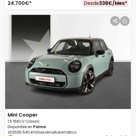
24.700
€*
Desde
338
€/
Mes
*
Mini
Cooper
1.5 156CV Classic
Disponible en
Palma
2025
35.540 km
Gasolina
Automático