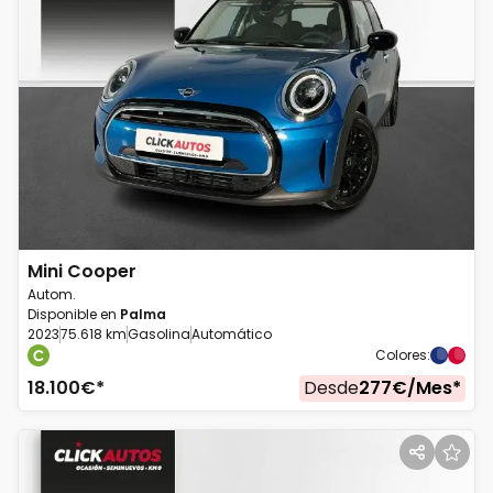
Mini
Cooper
Autom.
Disponible en
Palma
2023
75.618 km
Gasolina
Automático
Colores
:
18.100
€*
Desde
277
€/
Mes
*