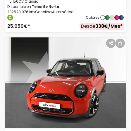
1.5 156CV Classic
Disponible en
Tenerife Norte
2025
28.076 km
Gasolina
Automático
Colores
:
25.050
€*
Desde
338
€/
Mes
*