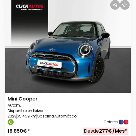
Mini
Cooper
Autom.
Disponible en
Ibiza
2023
65.459 km
Gasolina
Automático
Colores
:
18.850
€*
Desde
277
€/
Mes
*