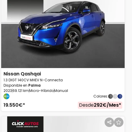
Nissan
Qashqai
1.3 DIGT 140CV MHEV N-Connecta
Disponible en
Palma
2023
69.121 km
Micro-Híbrido
Manual
Colores
:
19.550
€*
Desde
292
€/
Mes
*