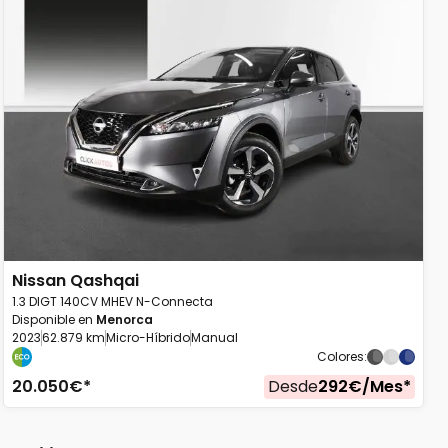
Nissan
Qashqai
1.3 DIGT 140CV MHEV N-Connecta
Disponible en
Menorca
2023
62.879 km
Micro-Híbrido
Manual
Colores
:
20.050
€*
Desde
292
€/
Mes
*