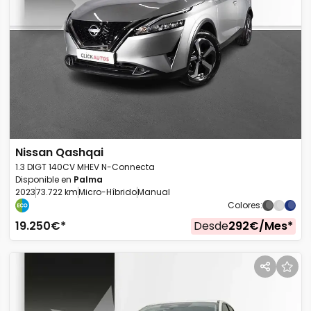
Nissan
Qashqai
1.3 DIGT 140CV MHEV N-Connecta
Disponible en
Palma
2023
73.722 km
Micro-Híbrido
Manual
Colores
:
19.250
€*
Desde
292
€/
Mes
*