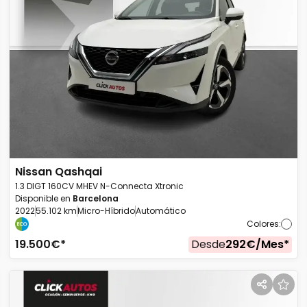
Nissan
Qashqai
1.3 DIGT 160CV MHEV N-Connecta Xtronic
Disponible en
Barcelona
2022
55.102 km
Micro-Híbrido
Automático
Colores
:
19.500
€*
Desde
292
€/
Mes
*