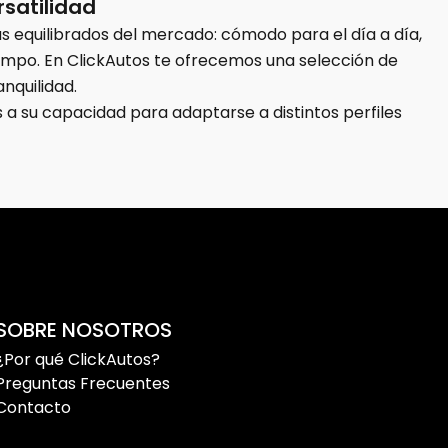
rsatilidad
 equilibrados del mercado: cómodo para el día a día,
iempo. En ClickAutos te ofrecemos una selección de
nquilidad.
 su capacidad para adaptarse a distintos perfiles
y mayor sensación de seguridad, es una opción muy
 por una cosa: su éxito viene precisamente del
SOBRE NOSOTROS
¿Por qué ClickAutos?
Preguntas Frecuentes
o sin irse a formatos demasiado grandes. Es lo
Contacto
r comodidad en trayectos largos. Su altura de
chos conductores.