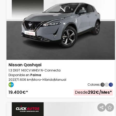
Nissan
Qashqai
1.3 DIGT 140CV MHEV N-Connecta
Disponible en
Palma
2023
71.606 km
Micro-Híbrido
Manual
Colores
:
19.400
€*
Desde
292
€/
Mes
*