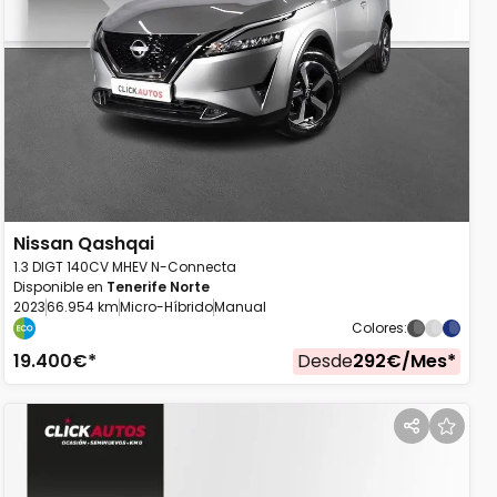
Nissan
Qashqai
1.3 DIGT 140CV MHEV N-Connecta
Disponible en
Tenerife Norte
2023
66.954 km
Micro-Híbrido
Manual
Colores
:
19.400
€*
Desde
292
€/
Mes
*