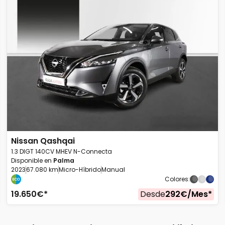
Nissan
Qashqai
1.3 DIGT 140CV MHEV N-Connecta
Disponible en
Palma
2023
67.080 km
Micro-Híbrido
Manual
Colores
:
19.650
€*
Desde
292
€/
Mes
*