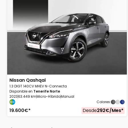
Nissan
Qashqai
1.3 DIGT 140CV MHEV N-Connecta
Disponible en
Tenerife Norte
2023
63.449 km
Micro-Híbrido
Manual
Colores
:
19.600
€*
Desde
292
€/
Mes
*