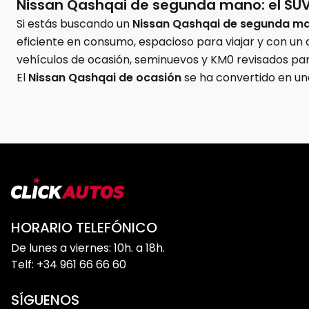
Nissan Qashqai de segunda mano: el SUV 
Si estás buscando un
Nissan Qashqai de segunda m
eficiente en consumo, espacioso para viajar y con un
vehículos de ocasión, seminuevos y KM0 revisados para
El
Nissan Qashqai de ocasión
se ha convertido en un
de conductor. Tanto si lo necesitas como coche fami
sólida dentro del mercado de segunda mano.
Un SUV diseñado para encajar en cualqui
Hay coches que funcionan porque lo hacen todo bien, y
equilibrio entre diseño, espacio, tecnología y confort.
HORARIO TELEFÓNICO
De lunes a viernes: 10h. a 18h.
Tamaño perfecto entre ciudad y carretera
Telf: +34 961 66 66 60
El
Nissan Qashqai segunda mano
ofrece unas dimens
suficientemente compacto como para moverse con solt
SÍGUENOS
conducción también mejora la visibilidad y genera u