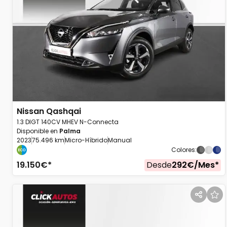
Nissan
Qashqai
1.3 DIGT 140CV MHEV N-Connecta
Disponible en
Palma
2023
75.496 km
Micro-Híbrido
Manual
Colores
:
19.150
€*
Desde
292
€/
Mes
*