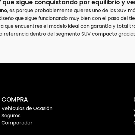
que sigue conquistando por equilibrio y ve
ano
, es porque probablemente quieres uno de los SUV más
 diseño que sigue funcionando muy bien con el paso del t
 que encuentres el modelo ideal con garantía y total tra
a referencia dentro del segmento SUV compacto gracias a
liar como si buscas una posición de conducción elevada 
er rutina
 el Nissan Qashqai es uno de esos casos. No destaca solo
COMPRA
Vehículos de Ocasión
Seguros
iones muy acertadas para quienes quieren un SUV práctic
Comparador
ura en ciudad, pero con espacio suficiente para ofrece
na sensación de control especialmente apreciada por mu