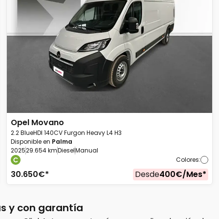
Opel
Movano
2.2 BlueHDI 140CV Furgon Heavy L4 H3
Disponible en
Palma
2025
29.654 km
Diesel
Manual
Colores
:
30.650
€*
Desde
400
€/
Mes
*
 y con garantía