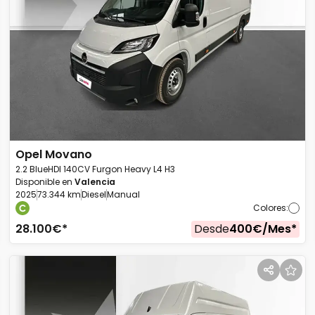
Opel
Movano
2.2 BlueHDI 140CV Furgon Heavy L4 H3
Disponible en
Valencia
2025
73.344 km
Diesel
Manual
Colores
:
28.100
€*
Desde
400
€/
Mes
*