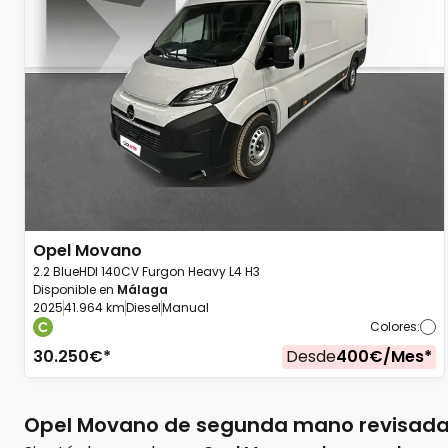
Opel
Movano
2.2 BlueHDI 140CV Furgon Heavy L4 H3
Disponible en
Málaga
2025
41.964 km
Diesel
Manual
Colores
:
30.250
€*
Desde
400
€/
Mes
*
Opel Movano de segunda mano revisadas