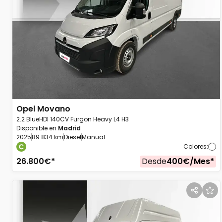
Opel
Movano
2.2 BlueHDI 140CV Furgon Heavy L4 H3
Disponible en
Madrid
2025
89.834 km
Diesel
Manual
Colores
:
26.800
€*
Desde
400
€/
Mes
*