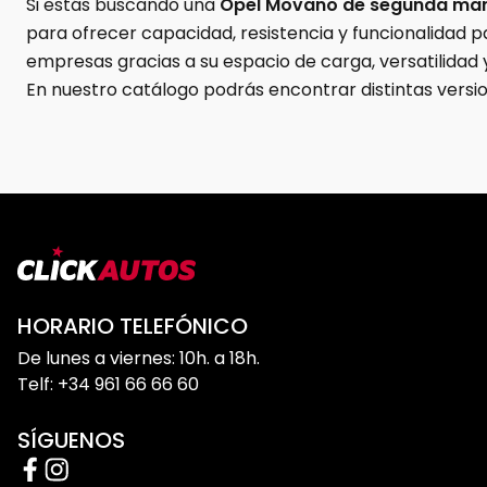
Si estás buscando una
Opel Movano de segunda ma
para ofrecer capacidad, resistencia y funcionalidad p
empresas gracias a su espacio de carga, versatilidad
En nuestro catálogo podrás encontrar distintas versi
de cada negocio. Todos nuestros vehículos son revisa
¿Por qué elegir una Opel Movano de ocas
La Opel Movano es una excelente alternativa para qui
Gran capacidad de carga y espacio interior
HORARIO TELEFÓNICO
La Opel Movano destaca por su amplitud y múltiples c
De lunes a viernes: 10h. a 18h.
profesional.
Telf: +34 961 66 66 60
SÍGUENOS
Perfecta para empresas y autónomos
Gracias a su funcionalidad y resistencia, la Opel Mova