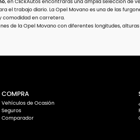
no
, en ClickAutos encontrarás una amplia selección de 
ara el trabajo diario. La Opel Movano es una de las furg
 y comodidad en carretera.
ones de la Opel Movano con diferentes longitudes, altura
dos antes de la entrega para garantizar seguridad y tran
ión?
enes necesitan una furgoneta robusta, amplia y preparad
COMPRA
onfiguraciones, ofreciendo soluciones ideales para tran
Vehículos de Ocasión
Seguros
Comparador
no es ideal para repartos, mudanzas, servicios técnicos y