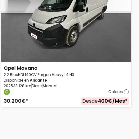
Opel
Movano
2.2 BlueHDI 140CV Furgon Heavy L4 H3
Disponible en
Alicante
2025
33.128 km
Diesel
Manual
Colores
:
30.200
€*
Desde
400
€/
Mes
*