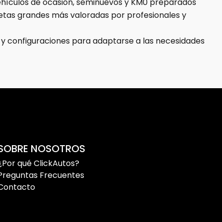
vehículos de ocasión, seminuevos y KM0 preparados
onetas grandes más valoradas por profesionales y
s y configuraciones para adaptarse a las necesidades
quilidad durante la compra.
a para un uso profesional intensivo.
SOBRE NOSOTROS
sporte de mercancías, herramientas y material
¿Por qué ClickAutos?
Preguntas Frecuentes
Contacto
 diferentes actividades comerciales.