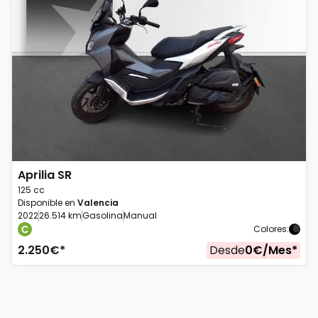
Aprilia
SR
125 cc
Disponible en
Valencia
2022
26.514 km
Gasolina
Manual
Colores
:
2.250
€*
Desde
0
€/
Mes
*