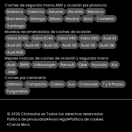
Coches de segunda mano, KM0 y ocasión por provincia
Mallorca
Valencia
Asturias
Alicante
Menorca
Barcelona
Málaga
Bilbao
Madrid
Ibiza
Castellón
Santiago
Modelos recomendados de coches de ocasión
Volvo XC60
Volvo XC40
Volvo V40
Volvo S60
Audi A1
Audi A3
Audi A5
Audi Q2
Audi Q3
Audi Q5
Audi Q8
Audi RS6
Mejores marcas de coches de ocasión y segunda mano
Audi
BMW
Volkswagen
Renault
Opel
Hyundai
Kia
Jeep
Coches por carrocería
Utilitario
Compacto
Cabrio
Suv
Crossover
7 y 9 Plazas
Furgonetas
©
2026
Clickautos.es
Todos los derechos reservados
Política de privacidad
Aviso legal
Política de cookies
Canal ético