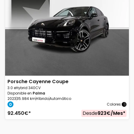
Porsche
Cayenne Coupe
3.0 eHybrid 340CV
Disponible en
Palma
2023
35.984 km
Híbrido
Automático
Colores
:
92.450
€*
Desde
923
€/
Mes
*