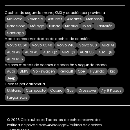
Coches de segunda mano, KM0 y ocasión por provincia
Mallorca
Valencia
Asturias
Alicante
Menorca
Barcelona
Málaga
Bilbao
Madrid
Ibiza
Castellón
Santiago
Modelos recomendados de coches de ocasión
Volvo XC60
Volvo XC40
Volvo V40
Volvo S60
Audi A1
Audi A3
Audi A5
Audi Q2
Audi Q3
Audi Q5
Audi Q8
Audi RS6
Mejores marcas de coches de ocasión y segunda mano
Audi
BMW
Volkswagen
Renault
Opel
Hyundai
Kia
Jeep
Coches por carrocería
Utilitario
Compacto
Cabrio
Suv
Crossover
7 y 9 Plazas
Furgonetas
©
2026
Clickautos.es
Todos los derechos reservados
Política de privacidad
Aviso legal
Política de cookies