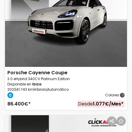
Porsche
Cayenne Coupe
3.0 eHybrid 340CV Platinum Edition
Disponible en
Ibiza
2023
41.743 km
Híbrido
Automático
Colores
:
86.400
€*
Desde
1.077
€/
Mes
*