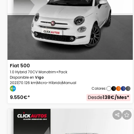
Fiat
500
1.0 Hybrid 70CV Monotrim+Pack
Disponible en
Vigo
2023
70.126 km
Micro-Híbrido
Manual
Colores
:
9.550
€*
Desde
138
€/
Mes
*