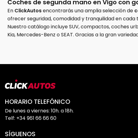
Coches de segunda mano en Vigo con gar
En
ClickAutos
encontrarás una amplia selección de
c
ofrecer seguridad, comodidad y tranquilidad en cada
Nuestro catálogo incluye SUV, compactos, coches urb
Kia, Mercedes-Benz o SEAT. Gracias a la gran varieda
desplazarte por Vigo como para realizar viajes y tray
especializado que te acompaña durante todo el proce
Vehículos de ocasión y KM0 en Vigo al me
En
ClickAutos Vigo
trabajamos con un stock actualiz
Disponemos de:
SUV de segunda mano en Vigo
HORARIO TELEFÓNICO
Coches automáticos
De lunes a viernes: 10h. a 18h.
Vehículos híbridos y gasolina
Telf: +34 961 66 66 60
Coches seminuevos
SÍGUENOS
Vehículos KM0