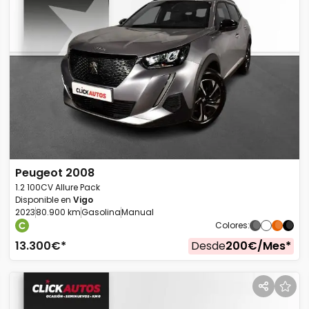
Peugeot
2008
1.2 100CV Allure Pack
Disponible en
Vigo
2023
80.900 km
Gasolina
Manual
Colores
:
13.300
€*
Desde
200
€/
Mes
*