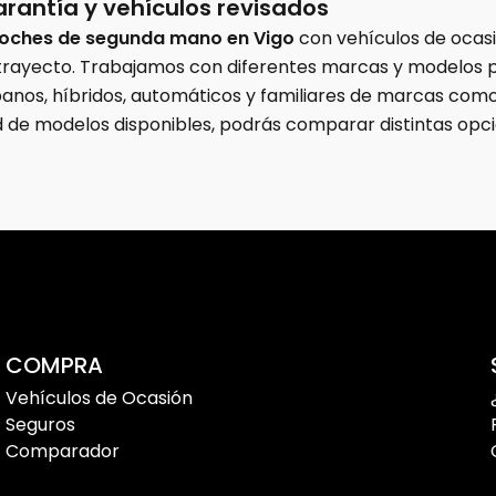
antía y vehículos revisados
oches de segunda mano en Vigo
con vehículos de ocas
 trayecto. Trabajamos con diferentes marcas y modelos 
anos, híbridos, automáticos y familiares de marcas como
d de modelos disponibles, podrás comparar distintas opci
ectos largos por carretera. Además, ponemos a tu disposi
so de compra para ayudarte a elegir el vehículo perfect
jor precio
ado constantemente para ofrecer coches de ocasión en V
COMPRA
Vehículos de Ocasión
Seguros
Comparador