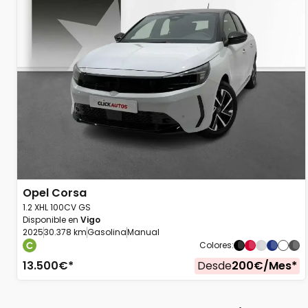
Opel
Corsa
1.2 XHL 100CV GS
Disponible en
Vigo
2025
30.378 km
Gasolina
Manual
Colores
:
13.500
€*
Desde
200
€/
Mes
*