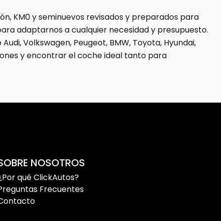
ión, KM0 y seminuevos revisados y preparados para
para adaptarnos a cualquier necesidad y presupuesto.
 Audi, Volkswagen, Peugeot, BMW, Toyota, Hyundai,
ones y encontrar el coche ideal tanto para
ción diferentes soluciones de financiación y un equipo
o.
igo con garantía y entrega inmediata.
SOBRE NOSOTROS
¿Por qué ClickAutos?
Preguntas Frecuentes
Contacto