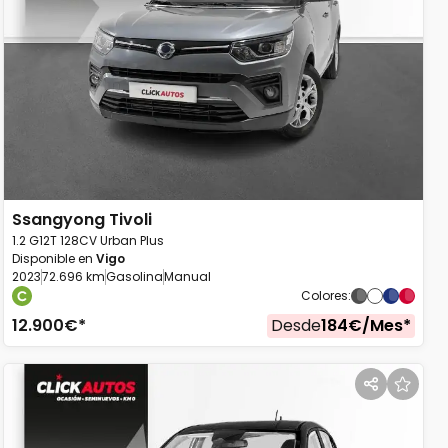
Ssangyong
Tivoli
1.2 G12T 128CV Urban Plus
Disponible en
Vigo
2023
72.696 km
Gasolina
Manual
Colores
:
12.900
€*
Desde
184
€/
Mes
*