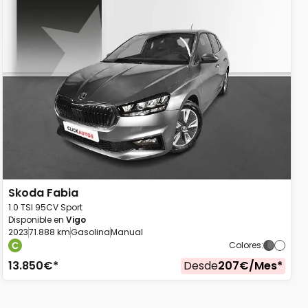
Skoda
Fabia
1.0 TSI 95CV Sport
Disponible en
Vigo
2023
71.888 km
Gasolina
Manual
Colores
:
13.850
€*
Desde
207
€/
Mes
*