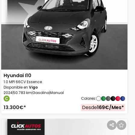
Hyundai
I10
1.0 MPI 66CV Essence
Disponible en
Vigo
2024
50.783 km
Gasolina
Manual
Colores
:
13.300
€*
Desde
169
€/
Mes
*