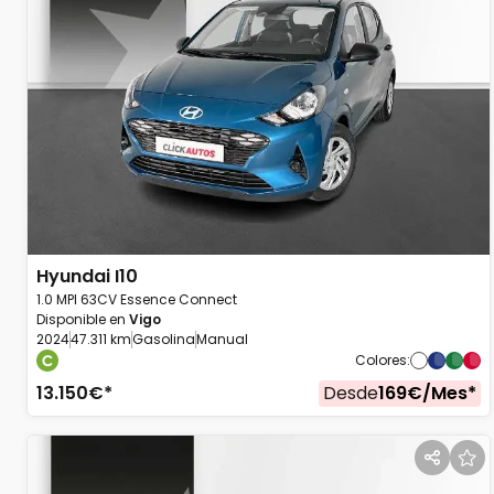
Hyundai
I10
1.0 MPI 63CV Essence Connect
Disponible en
Vigo
2024
47.311 km
Gasolina
Manual
Colores
:
13.150
€*
Desde
169
€/
Mes
*