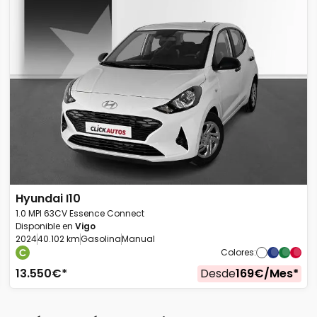
Hyundai
I10
1.0 MPI 63CV Essence Connect
Disponible en
Vigo
2024
40.102 km
Gasolina
Manual
Colores
:
13.550
€*
Desde
169
€/
Mes
*