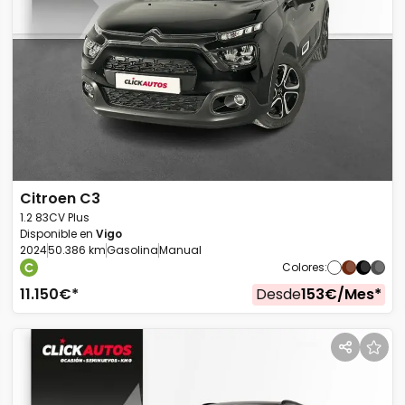
Citroen
C3
1.2 83CV Plus
Disponible en
Vigo
2024
50.386 km
Gasolina
Manual
Colores
:
11.150
€*
Desde
153
€/
Mes
*