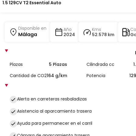
1.5 129CV T2 Essential Auto
Disponible en
Año
Kms
Co
Málaga
2024
52.578 km
Ga
Plazas
5 Plazas
Cilindrada cc
1
Cantidad de CO2
164 g/km
Potencia
12
Alerta en carreteras resbaladizas
Asistencia al aparcamiento trasera
Ayuda para permanecer en el carril
Cámara de aparcamiento trasera