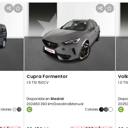
Cupra
Formentor
Vol
1.5 TSI 150CV
1.0 T
Disponible en
Madrid
Dispo
2024
63.393 km
Gasolina
Manual
2025
olores
:
Colores
: