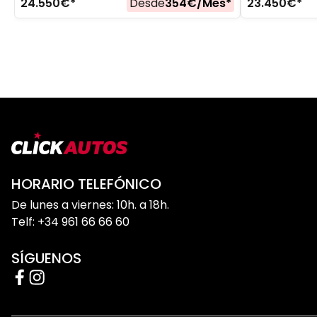
24.550
€*
Desde
354
€/
Mes
*
23.450
€*
HORARIO TELEFÓNICO
De lunes a viernes: 10h. a 18h.
Telf: +34 961 66 66 60
SÍGUENOS