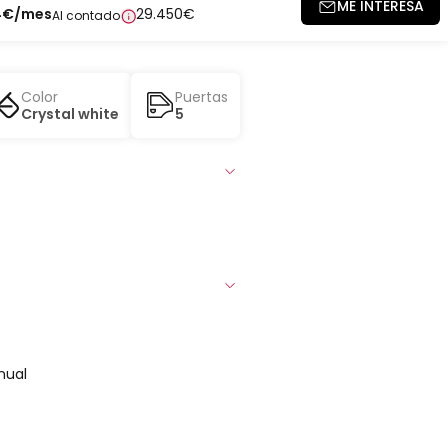
ME INTERESA
4
€
/mes
29.450
€
Al contado
Color
Puertas
Crystal white
5
nual