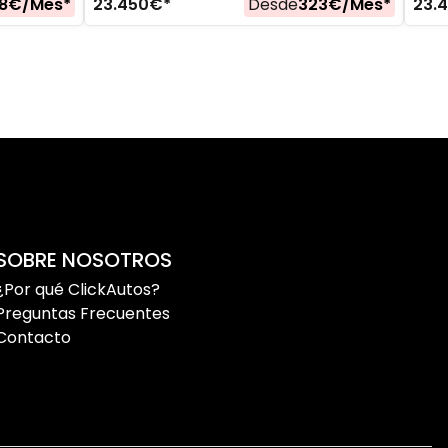
8
€/
Mes
*
23.450
€*
Desde
323
€/
Mes
*
23.
SOBRE NOSOTROS
¿Por qué ClickAutos?
Preguntas Frecuentes
Contacto