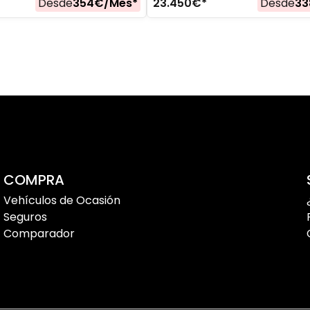
Desde
354
€/
Mes
*
23.450
€*
Desde
33
COMPRA
Vehículos de Ocasión
Seguros
Comparador