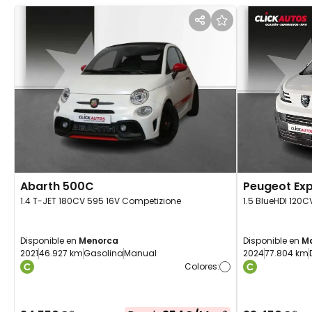
Abarth
500C
Peugeot
Exp
1.4 T-JET 180CV 595 16V Competizione
1.5 BlueHDI 120
Disponible en
Menorca
Disponible en
M
2021
46.927 km
Gasolina
Manual
2024
77.804 km
Colores
: