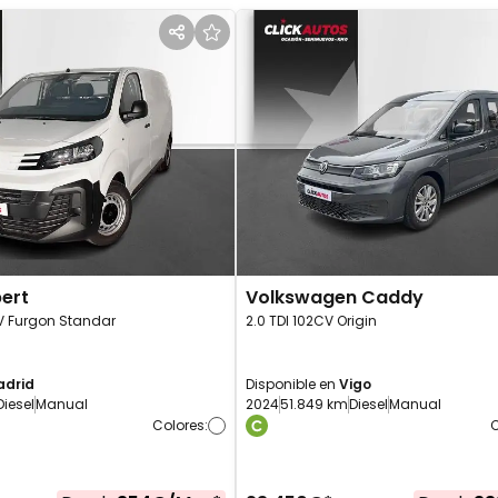
ert
Volkswagen
Caddy
CV Furgon Standar
2.0 TDI 102CV Origin
adrid
Disponible en
Vigo
Diesel
Manual
2024
51.849 km
Diesel
Manual
Colores
:
C